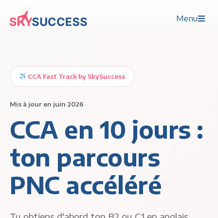
Menu
CCA Fast Track by SkySuccess
Mis à jour en juin 2026
CCA en 10 jours :
ton parcours
PNC accéléré
Tu obtiens d'abord ton B2 ou C1 en anglais