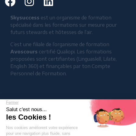
Skysuccess
est un organisme de formation
spécialisé dans les formations sur mesure pour
futurs stewards et hôtesses de l’air.
C’est une filiale de l’organisme de formation
Avoscours
certifié Qualiopi. Les formations
proposées sont certifiantes (Linguaskill, Lilate,
English 360) et finançables par ton Compte
Personnel de Formation.
Conditions générales de vente
Politique de confidentialité
Mentions légales