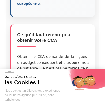
européenne
.
Ce qu’il faut retenir pour
obtenir votre CCA
Obtenir le CCA demande de la rigueur,
un budget conséquent et plusieurs mois
de patience. Ce n’est ni une formalité ni
un parcours du combattant, mais un
processus bien structuré qui ne
pardonne pas l’improvisation.
×
Le plus gros piège ? Se lancer dans le
★★★★★
+ 1000 ÉLÈVES EN COMPAGNIE
Basé sur
187 avis
CCA sans avoir validé son niveau
Prépare ton anglais B2/C1. Réussis tes entretiens PNC &