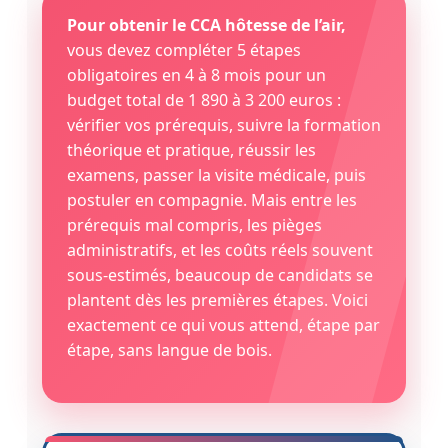
Pour obtenir le CCA hôtesse de l’air,
vous devez compléter 5 étapes
obligatoires en 4 à 8 mois pour un
budget total de 1 890 à 3 200 euros :
vérifier vos prérequis, suivre la formation
théorique et pratique, réussir les
examens, passer la visite médicale, puis
postuler en compagnie. Mais entre les
prérequis mal compris, les pièges
administratifs, et les coûts réels souvent
sous-estimés, beaucoup de candidats se
plantent dès les premières étapes. Voici
exactement ce qui vous attend, étape par
étape, sans langue de bois.