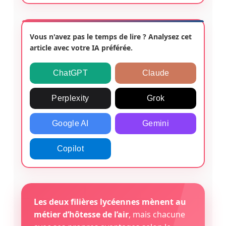
Vous n'avez pas le temps de lire ? Analysez cet
article avec votre IA préférée.
ChatGPT
Claude
Perplexity
Grok
Google AI
Gemini
Copilot
Les deux filières lycéennes mènent au
métier d’hôtesse de l’air
, mais chacune