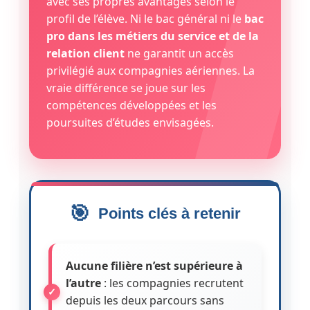
avec ses propres avantages selon le
profil de l’élève. Ni le bac général ni le
bac
pro dans les métiers du service et de la
relation client
ne garantit un accès
privilégié aux compagnies aériennes. La
vraie différence se joue sur les
compétences développées et les
poursuites d’études envisagées.
Points clés à retenir
Aucune filière n’est supérieure à
l’autre
: les compagnies recrutent
depuis les deux parcours sans