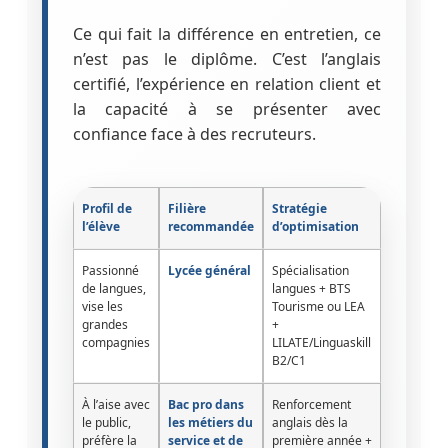
Ce qui fait la différence en entretien, ce
n’est pas le diplôme. C’est l’anglais
certifié, l’expérience en relation client et
la capacité à se présenter avec
confiance face à des recruteurs.
Profil de
Filière
Stratégie
l’élève
recommandée
d’optimisation
Passionné
Lycée général
Spécialisation
de langues,
langues + BTS
vise les
Tourisme ou LEA
grandes
+
compagnies
LILATE/Linguaskill
B2/C1
À l’aise avec
Bac pro dans
Renforcement
le public,
les métiers du
anglais dès la
préfère la
service et de
première année +