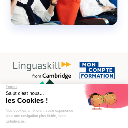
×
★★★★★
+ 1000 ÉLÈVES EN COMPAGNIE
Basé sur
187 avis
Prépare ton anglais B2/C1. Réussis tes entretiens PNC &