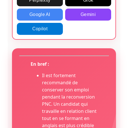
Perplexity
Grok
Google AI
Gemini
Copilot
En bref :
Il est fortement
recommandé de
conserver son emploi
pendant la reconversion
PNC. Un candidat qui
travaille en relation client
tout en se formant en
anglais est plus crédible