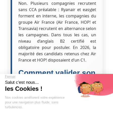
Non. Plusieurs compagnies recrutent
sans CCA préalable : Ryanair et easyJet
forment en interne, les compagnies du
groupe Air France (Air France, HOP! et
Transavia) recrutent en alternance selon
les campagnes. Dans tous les cas, un
niveau d’anglais B2 certifié est
obligatoire pour postuler. En 2026, la
majorité des candidats retenus chez Air
France et HOP! disposaient d’un C1.
Comment valider son
niveau d’anglais pour
la formation PNC ?
×
Les certifications LILATE et Linguaskill
★★★★★
+ 1000 ÉLÈVES EN COMPAGNIE
Basé sur
187 avis
sont les références du secteur. Le niveau
Prépare ton anglais B2/C1. Réussis tes entretiens PNC &