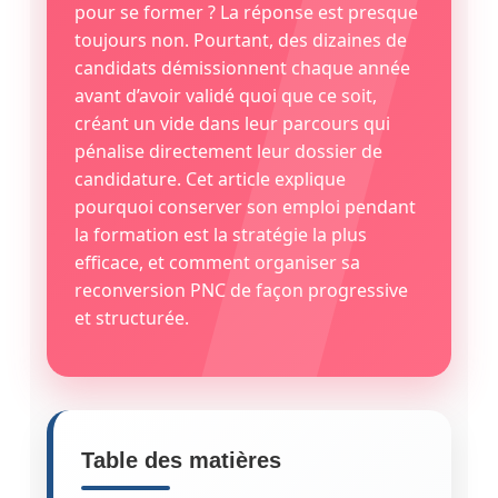
pour se former ? La réponse est presque
toujours non. Pourtant, des dizaines de
candidats démissionnent chaque année
avant d’avoir validé quoi que ce soit,
créant un vide dans leur parcours qui
pénalise directement leur dossier de
candidature. Cet article explique
pourquoi conserver son emploi pendant
la formation est la stratégie la plus
efficace, et comment organiser sa
reconversion PNC de façon progressive
et structurée.
Table des matières