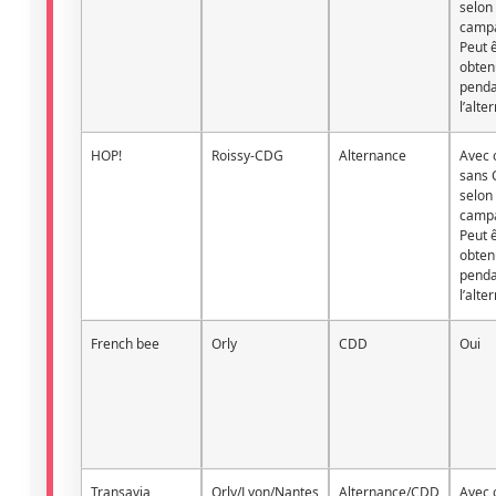
selon 
camp
Peut 
obten
penda
l’alte
HOP!
Roissy-CDG
Alternance
Avec 
sans 
selon 
camp
Peut 
obten
penda
l’alte
French bee
Orly
CDD
Oui
Transavia
Orly/Lyon/Nantes
Alternance/CDD
Avec 