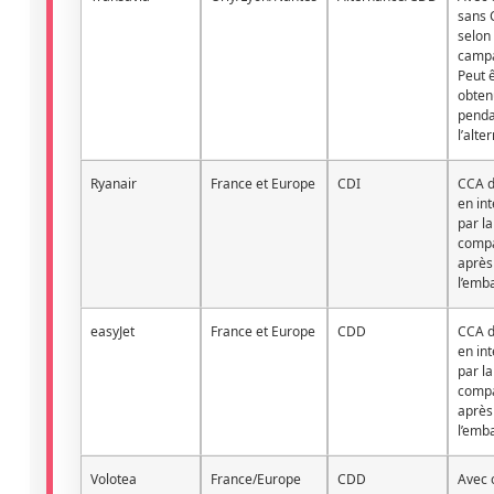
sans 
selon 
camp
Peut 
obten
penda
l’alte
Ryanair
France et Europe
CDI
CCA d
en in
par la
comp
après
l’emb
easyJet
France et Europe
CDD
CCA d
en in
par la
comp
après
l’emb
Volotea
France/Europe
CDD
Avec 