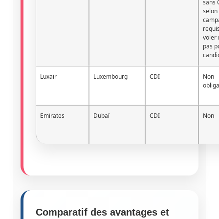
sans 
selon 
camp
requi
voler
pas p
candi
Luxair
Luxembourg
CDI
Non
obliga
Emirates
Dubaï
CDI
Non
Comparatif des avantages et