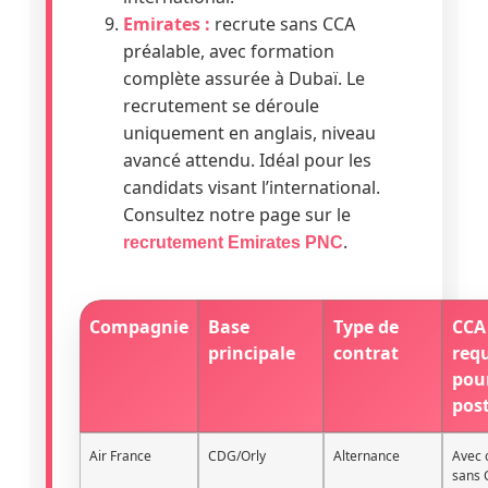
Emirates :
recrute sans CCA
préalable, avec formation
complète assurée à Dubaï. Le
recrutement se déroule
uniquement en anglais, niveau
avancé attendu. Idéal pour les
candidats visant l’international.
Consultez notre page sur le
.
recrutement Emirates PNC
Compagnie
Base
Type de
CCA
principale
contrat
req
pou
pos
Air France
CDG/Orly
Alternance
Avec 
sans 