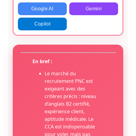
Google AI
Gemini
Copilot
En bref :
Le marché du
recrutement PNC est
exigeant avec des
critères précis : niveau
d’anglais B2 certifié,
expérience client,
aptitude médicale. Le
CCA est indispensable
pour voler, mais pas